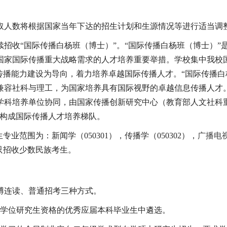
取人数将根据国家当年下达的招生计划和生源情况等进行适当调
续招收“国际传播白杨班（博士）”。“国际传播白杨班（博士）
国家国际传播重大战略需求的人才培养重要举措。学校集中我校
传播能力建设为导向，着力培养卓越国际传播人才。“国际传播白
兼容社科与理工，为国家培养具有国际视野的卓越信息传播人才。
学科培养单位协同，由国家传播创新研究中心（教育部人文社科
，构成国际传播人才培养梯队。
生专业范围为：新闻学（
050301
），传播学（
050302
），
广播电
只招收少数民族考生。
博连读、普通招考三种方式。
学位研究生资格的优秀应届本科毕业生中遴选。