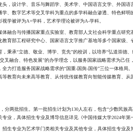
龙头，设计学、音乐与舞蹈学、美术学、中国语言文学、外国语
播学、数字艺术等交叉学科为重点的多学科融合渗透、特色鲜明
影视学被评为
A+
学科，艺术学理论被评为
A-
学科。
媒体融合与传播国家重点实验室、教育部人文社会科学重点研究
化教育部工程研究中心、国家语言文字推广基地等多个国家级、
育，
秉承
“
立德、敬业、博学、竞先
”
的校训，以培养
“
弘道崇德、
交叉融合、特色发展
”
的办学理念，以服务国家战略需求为己任
，全力打造服务国家战略需求的
“
国重
-
国舆
-
国传
”
三位一体格局
。
高等教育向未来高等教育、从传统传媒教育向智能传媒教育、从国
，分两批招生。第一批招生计划为
130
人左右，包含“少数民族
关专业，具体招生专业及博导信息详见《中国传媒大学
2024
年第
。招生专业为艺术学门类相关专业及其他专业，具体招生专业及