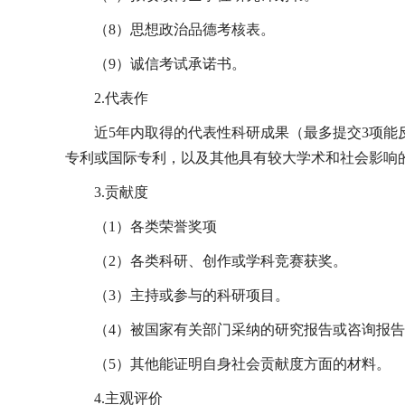
（
8
）思想政治品德考核表。
（
9
）诚信考试承诺书。
2.
代表作
近
5
年内取得的代表性科研成果（最多提交
3
项能
专利或国际专利，以及其他具有较大学术和社会影响
3.
贡献度
（
1
）各类荣誉奖项
（
2
）各类科研、创作或学科竞赛获奖。
（
3
）主持或参与的科研项目。
（
4
）被国家有关部门采纳的研究报告或咨询报告
（
5
）其他能证明自身社会贡献度方面的材料。
4.
主观评价