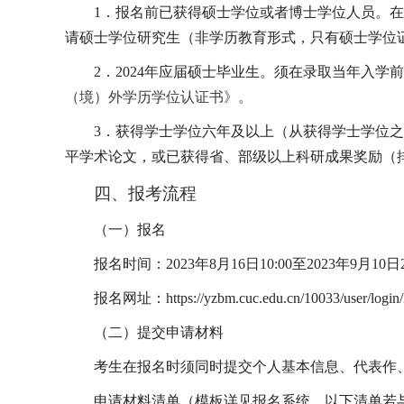
1
．报名前已获得硕士学位或者博士学位人员。在
请硕士学位研究生（非学历教育形式，只有硕士学位
2
．
2024
年应届硕士毕业生。须在录取当年入学前
（境）外学历学位认证书》。
3
．获得学士学位六年及以上（从获得学士学位之
平学术论文，或已获得省、部级以上科研成果奖励（
四、报考流程
（一）报名
报名时间：
2023
年
8
月
16
日
10:00
至
2023
年
9
月
10
日
报名网址：
https://yzbm.cuc.edu.cn/10033/user/login/
（二）提交申请材料
考生在报名时须同时提交个人基本信息、代表作
申请材料清单（模板详见报名系统，以下清单若