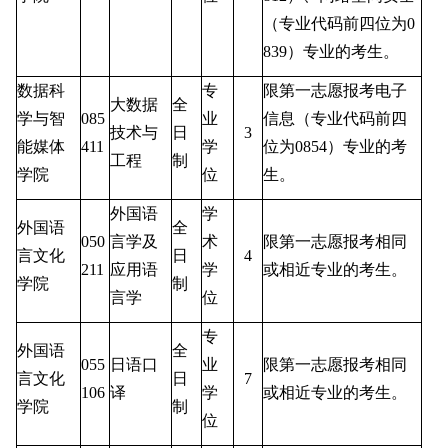
（专业代码前四位为
0
839
）专业的考生。
数据科
专
限第一志愿报考电子
大数据
全
学与智
085
业
信息（专业代码前四
技术与
日
3
能媒体
411
学
位为
0854
）专业的考
工程
制
学院
位
生。
外国语
学
外国语
全
050
言学及
术
限第一志愿报考相同
言文化
日
4
211
应用语
学
或相近专业的考生。
学院
制
言学
位
专
外国语
全
055
日语口
业
限第一志愿报考相同
言文化
日
7
106
译
学
或相近专业的考生。
学院
制
位