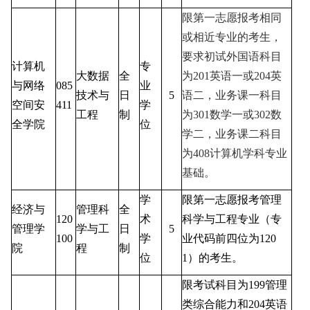
限第一志愿报考相同
或相近专业的考生，
要求初试外国语科目
计算机
专
大数据
全
为
201
英语一或
204
英
与网络
085
业
技术与
日
5
语二，业务课一科目
空间安
411
学
工程
制
为
301
数学一或
302
数
全学院
位
学二，业务课二科目
为
408
计算机学科专业
基础。
学
限第一志愿报考管理
经济与
管理科
全
120
术
科学与工程专业（专
管理学
学与工
日
5
100
学
业代码前四位为
120
院
程
制
位
1
）的考生。
限考试科目为
199
管理
类综合能力和
204
英语