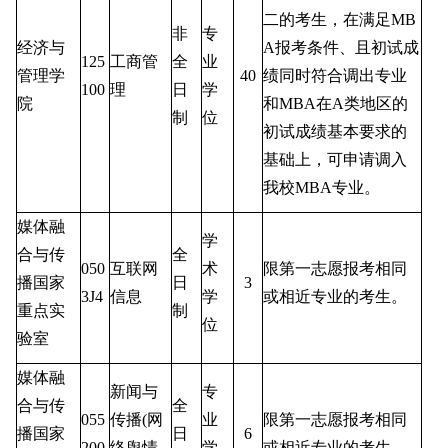
二的考生，在满足
MB
非
专
经济与
A
报考条件、且初试成
125
工商管
全
业
管理学
40
绩同时符合调出专业
100
理
日
学
院
和
MBA
在
A
类地区的
制
位
初试成绩基本要求的
基础上，可申请调入
我校
MBA
专业。
媒体融
学
合与传
全
050
互联网
术
限第一志愿报考相同
播国家
日
3
3J4
信息
学
或相近专业的考生。
重点实
制
位
验室
媒体融
新闻与
专
合与传
全
055
传播
(
网
业
限第一志愿报考相同
播国家
日
6
200
络舆情
学
或相近专业的考生。