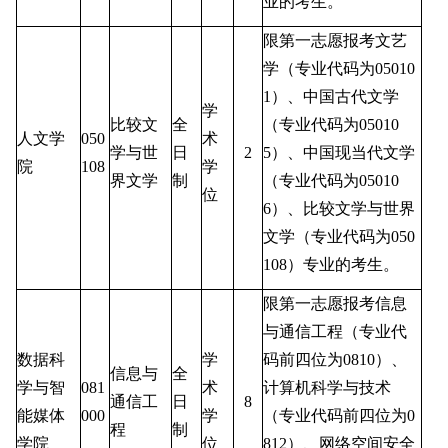
业的考生。
限第一志愿报考文艺
学（专业代码为
05010
1
）、中国古代文学
学
比较文
全
（专业代码为
05010
人文学
050
术
学与世
日
2
5
）、中国现当代文学
院
108
学
界文学
制
（专业代码为
05010
位
6
）、比较文学与世界
文学（专业代码为
050
108
）专业的考生。
限第一志愿报考信息
与通信工程（专业代
数据科
学
码前四位为
0810
）、
信息与
全
学与智
081
术
计算机科学与技术
通信工
日
8
能媒体
000
学
（专业代码前四位为
0
程
制
学院
位
812
）、网络空间安全