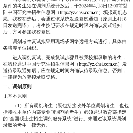
条件的考生须在调剂系统开放后，于
2024
年
4
月
8
日
12:00
前登
陆中国研究生招生信息网（
http://yz.chsi.com.cn
）填报调剂志
愿。我校初选后，会通过该系统发送复试通知（原则上
4
月
8
日发送完毕），考生按照要求在规定时限内确认复试通知
后，方可参加我校复试。
调剂考生复试拟采用现场或网络远程方式进行，具体由
各培养单位组织。
进入调剂复试、完成复试步骤且被我校拟录取的考生，
在我校通过中国研究生招生信息网（
http://yz.chsi.com.cn
）发
送待录取通知后，应在规定时间内确认待录取信息。否则，
一律视为放弃拟录取资格。
二
、调剂原则
1.
基本原则
（
1
）所有调剂考生（既包括接收外单位调剂考生，也包
括接收本单位内部专业间调剂的考生）必须通过教育部指定
的“全国硕士生招生调剂服务系统”进行。未通过该系统调剂
录取的考生一律无效。