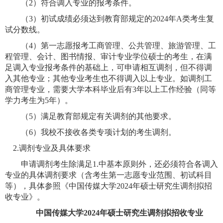
（
2
）符合调入专业的报考条件。
（
3
）初试成绩必须达到教育部规定的
2024
年
A
类考生复
试分数线。
（
4
）第一志愿报考工商管理、公共管理、旅游管理、工
程管理、会计、图书情报、审计专业学位硕士的考生，在满
足调入专业报考条件的基础上，可申请相互调剂，但不得调
入其他专业；其他专业考生也不得调入以上专业。如调剂工
商管理专业，需要大学本科毕业后有
3
年以上工作经验（同等
学力考生为
5
年）。
（
5
）满足教育部规定有关调剂的其他要求。
（
6
）我校不接收各类专项计划的考生调剂。
2.
调剂专业及具体要求
申请调剂考生除满足
1.
中基本原则外，还必须符合各调入
专业的具体调剂要求（含考生第一志愿专业范围、初试科目
等），具体参照《中国传媒大学
2024
年硕士研究生调剂拟招
收专业》。
中国传媒大学
2024
年硕士研究生调剂拟招收专业