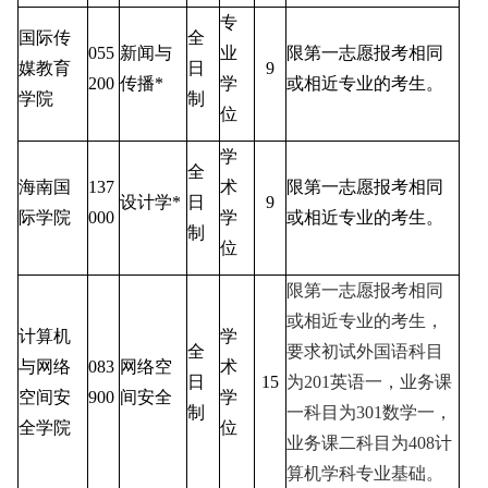
专
国际传
全
055
新闻与
业
限第一志愿报考相同
媒教育
日
9
200
传播
*
学
或相近专业的考生。
学院
制
位
学
全
海南国
137
术
限第一志愿报考相同
设计学
*
日
9
际学院
000
学
或相近专业的考生。
制
位
限第一志愿报考相同
或相近专业的考生，
计算机
学
全
要求初试外国语科目
与网络
083
网络空
术
日
15
为
201
英语一，业务课
空间安
900
间安全
学
制
一科目为
301
数学一，
全学院
位
业务课二科目为
408
计
算机学科专业基础。