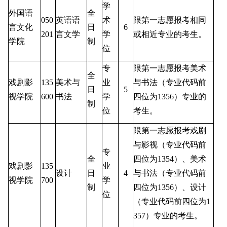
学
外国语
全
050
英语语
术
限第一志愿报考相同
言文化
日
6
201
言文学
学
或相近专业的考生。
学院
制
位
专
限第一志愿报考美术
全
戏剧影
135
美术与
业
与书法（专业代码前
日
5
视学院
600
书法
学
四位为
1356
）专业的
制
位
考生。
限第一志愿报考戏剧
与影视（专业代码前
专
全
四位为
1354
）、美术
戏剧影
135
业
设计
日
4
与书法（专业代码前
视学院
700
学
制
四位为
1356
）、设计
位
（专业代码前四位为
1
357
）专业的考生。