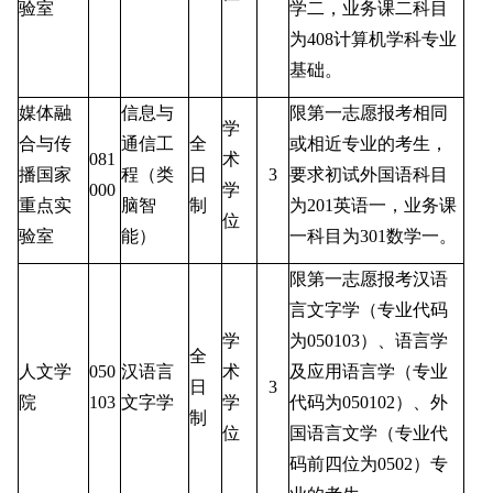
验室
学二，业务课二科目
为
408
计算机学科专业
基础。
媒体融
信息与
限第一志愿报考相同
学
合与传
通信工
全
或相近专业的考生，
081
术
播国家
程（类
日
3
要求初试外国语科目
000
学
重点实
脑智
制
为
201
英语一，业务课
位
验室
能）
一科目为
301
数学一。
限第一志愿报考汉语
言文字学（专业代码
学
为
050103
）、语言学
全
人文学
050
汉语言
术
及应用语言学（专业
日
3
院
103
文字学
学
代码为
050102
）、外
制
位
国语言文学（专业代
码前四位为
0502
）专