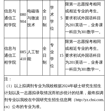
限第一志愿报考相同
学
信息与
电磁场
全
或相近专业的考生。
080
术
通信工
与微波
日
5
要求初试外国语科目
904
学
程学院
技术
制
为
201
英语一，业务课
位
一科目为
301
数学一。
限第一志愿报考相同
专
信息与
全
或相近专业的考生。
085
人工智
业
通信工
日
15
要求初试外国语科目
410
能
学
程学院
制
为
201
英语一，业务课
位
一科目为
301
数学一。
注：
（
1
）以上拟调剂专业为我校根据
2024
年硕士研究生招生
计划以及一志愿拟录取情况而初步统计的结果，最终拟调
剂专业以我校在中国研究生招生信息网（
http://yz.chsi.com.
cn
）公布的专业为准。