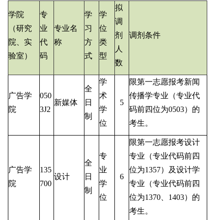
拟
学院
专
学
学
调
（研究
业
专业名
习
位
剂
调剂条件
院、实
代
称
方
类
人
验室）
码
式
型
数
学
限第一志愿报考新闻
全
广告学
050
术
传播学专业（专业代
新媒体
日
5
院
3J2
学
码前四位为
0503
）的
制
位
考生。
限第一志愿报考设计
专
专业（专业代码前四
全
广告学
135
业
位为
1357
）及设计学
设计
日
6
院
700
学
专业（专业代码前四
制
位
位为
1370
、
1403
）的
考生。