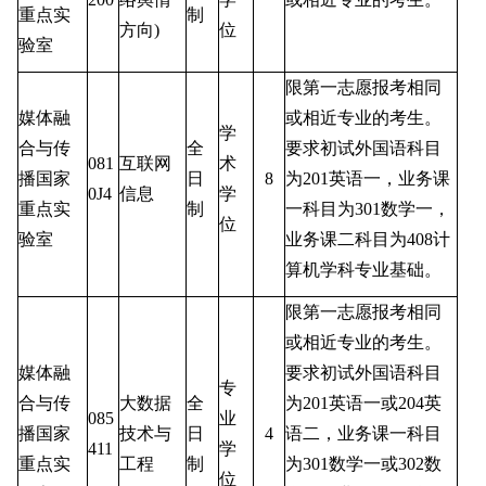
重点实
制
方向
)
位
验室
限第一志愿报考相同
媒体融
或相近专业的考生。
学
合与传
全
要求初试外国语科目
081
互联网
术
播国家
日
8
为
201
英语一，业务课
0J4
信息
学
重点实
制
一科目为
301
数学一，
位
验室
业务课二科目为
408
计
算机学科专业基础。
限第一志愿报考相同
或相近专业的考生。
媒体融
要求初试外国语科目
专
合与传
大数据
全
为
201
英语一或
204
英
085
业
播国家
技术与
日
4
语二，业务课一科目
411
学
重点实
工程
制
为
301
数学一或
302
数
位