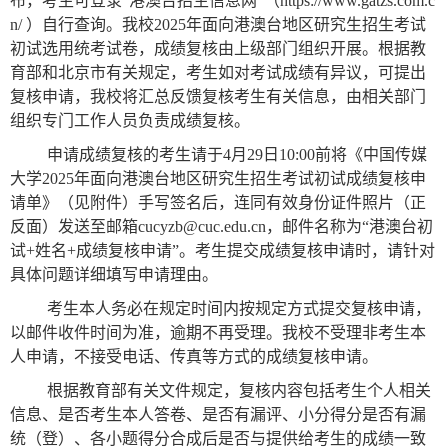
布，考生可登录“港澳台招生信息网”（
https://www.gatzs.com.c
n/
）自行查询。我校
2025
年面向港澳台地区研究生招生考试
初试选用统考试卷，成绩复核由上级部门组织开展。根据教
育部和北京市有关规定，考生如对考试成绩有异议，可提出
复核申请，我校将汇总反馈复核考生有关信息，由相关部门
组织专门工作人员负责成绩复核。
申请成绩复核的考生请于
4
月
29
日
10:00
前将《中国传媒
大学
2025
年面向港澳台地区研究生招生考试初试成绩复核申
请单》（见附件）手写签名后，连同有效身份证件照片（正
反面）发送至邮箱
cucyzb@cuc.edu.cn
，邮件名称为“港澳台初
试
+
姓名
+
成绩复核申请”。考生提交成绩复核申请时，请针对
具体问题详细填写申请理由。
考生本人务必在规定时间内按规定方式提交复核申请，
以邮件收件时间为准，逾期不再受理。我校不受理非考生本
人申请，不接受电话、传真等方式的成绩复核申请。
根据教育部有关文件规定，复核内容包括考生个人相关
信息、是否考生本人答卷、是否有漏评、小分得分是否有漏
统（登）、各小题得分合成后是否与提供给考生的成绩一致